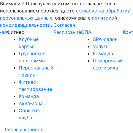
Внимание! Пользуясь сайтом, вы соглашаетесь с
использованием cookies, даете
согласие на обработку
персональных данных
, ознакомлены с
политикой
конфиденциальности
.
Согласен
ная
Фитнес
Расписание
СПА
Кон
Клубные
SPA-салон
карты
Услуги
Групповые
Команда
программы
Подарочный
Персональный
сертификат
тренинг
Фитнес-
тестирование
Команда
Аква-зона
События
клуба
Личный кабинет