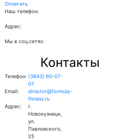
Оплатить
Наш телефон:
8 (3843) 60-07-07
Адрес:
г. Новокузнецк, ул. Павловского, 25
Мы в соц.сетях:
На главную
/
Контакты
Контакты
Телефон:
(3843) 60-07-
07
Email:
director@formula-
fitness.ru
Адрес:
г.
Новокузнецк,
ул.
Павловского,
25