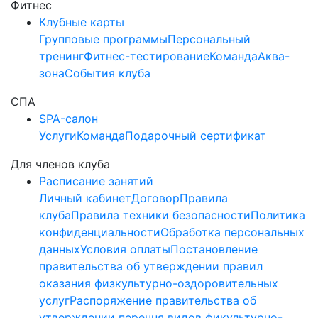
Фитнес
Клубные карты
Групповые программы
Персональный
тренинг
Фитнес-тестирование
Команда
Аква-
зона
События клуба
СПА
SPA-салон
Услуги
Команда
Подарочный сертификат
Для членов клуба
Расписание занятий
Личный кабинет
Договор
Правила
клуба
Правила техники безопасности
Политика
конфиденциальности
Обработка персональных
данных
Условия оплаты
Постановление
правительства об утверждении правил
оказания физкультурно-оздоровительных
услуг
Распоряжение правительства об
утверждении перечня видов фикультурно-